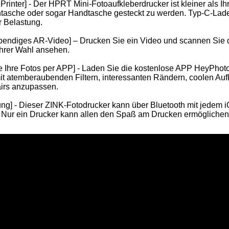
Printer] - Der HPRT Mini-Fotoaufkleberdrucker ist kleiner als Ih
asche oder sogar Handtasche gesteckt zu werden. Typ-C-Lade
r Belastung.
ebendiges AR-Video] – Drucken Sie ein Video und scannen Sie d
hrer Wahl ansehen.
e Ihre Fotos per APP] - Laden Sie die kostenlose APP HeyPhoto
 atemberaubenden Filtern, interessanten Rändern, coolen Aufk
airs anzupassen.
Tragbarer Mini-A4-Thermodrucker Bluetooth
Kompakter A4-WLAN-Drucker für den Heimanzug
ung] - Dieser ZINK-Fotodrucker kann über Bluetooth mit jedem 
Nur ein Drucker kann allen den Spaß am Drucken ermöglichen