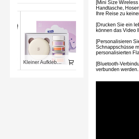
[Mini Size Wireless 
Handtasche, Hosent
Ihre Reise zu keine
[Drucken Sie ein l
können das Video I
[Personalisieren Si
Schnappschüsse mit
personalisierten Fl
efon und Laptop
Kleiner Aufkleberdrucker für Farbetiketten
Tragbarer und kabelloser HPRT-Drucker A4
[Bluetooth-Verbind
verbunden werden. 