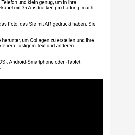
r Telefon und klein genug, um in Ihre
kabel mit 35 Ausdrucken pro Ladung, macht
as Foto, das Sie mit AR gedruckt haben, Sie
 herunter, um Collagen zu erstellen und Ihre
lebern, lustigem Text und anderen
Tragbarer tintenloser Thermodrucker für Telefon und Laptop
iOS-, Android-Smartphone oder -Tablet
.